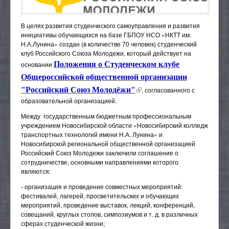
Общежитие
Педагогический (научно-педагогический) состав
Трудоустройство
Наставничество
23.01.11 Слесарь-электрик по ремонту
Результаты приема
Материально-техническое обеспечение и
Антитеррор, защита от ЧС
электрооборудования подвижного состава
В целях развития студенческого самоуправления и развития
Личный кабинет налогоплательщика
оснащённость образовательного процесса
Гарантии работникам
инициативы обучающихся на базе ГБПОУ НСО «НКТТ им.
ПАМЯТКИ СТУДЕНТУ!
23.02.06 Техническая эксплуатация подвижного
Специальная оценка условий труда (СОУТ)
Н.А.Лунина» создан (в количестве 70 человек) студенческий
Платные образовательные услуги
состава железных дорог
Вопросы и обращения граждан
клуб Российского Союза Молодежи, который действует на
Целевое обучение
Образовательные стандарты и требования
основании
Положения о Студенческом клубе
08.02.10 Строительство железных дорог, путь и
Обращения граждан
Экскурсия по ГБПОУ НСО "НКТТ имени Н.А.Лунина"
Пушкинская карта
путевое хозяйство
Финансово-хозяйственная деятельность
Общероссийской общественной организации
Общественные организации колледжа
(внешняя ссылка)
43.01.06 Проводник на железнодорожном
"Российский Союз Молодёжи"
, согласованного с
Вакантные места для приема (перевода)
транспорте
обучающихся
образовательной организацией.
Народный коллектив "ТРИУМФ"
Самоорганизация
Между государственным бюджетным профессиональным
Доступная среда
Ветеранская организация
учреждением Новосибирской области «Новосибирский колледж
Международное сотрудничество
Совет Студентов
транспортных технологий имени Н.А. Лунина» и
Новосибирской региональной общественной организацией
Стипендии и иные виды материальной поддержки
Студенческий профсоюз
Российский Союз Молодежи заключили соглашение о
обучающихся
сотрудничестве, основными направлениями которого
Профсоюз
являются:
Противодействие коррупции
Волонтёрский отряд
- организация и проведение совместных мероприятий:
Организация питания в образовательной
фестивалей, лагерей, просветительских и обучающих
организации
Студенческий клуб Российского Союза Молодежи
мероприятий, проведение выставок, лекций, конференций,
Ресурсный центр
Студенческий спортивный клуб "Локомотив"
совещаний, круглых столов, симпозиумов и т. д. в различных
сферах студенческой жизни;
Социально-психологическая помощь