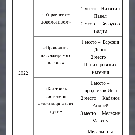
1 место – Никитин
«Управление
Павел
локомотивом»
2 место – Белоусов
Вадим
1 место – Березин
«Проводник
Денис
пассажирского
2 место -
вагона»
Паникаровских
Евгений
2022
1 место –
«Контроль
Городчиков Иван
состояния
2 место - Кабанов
железндорожного
Андрей
пути»
3 место – Мелехин
Максим
Медальон за