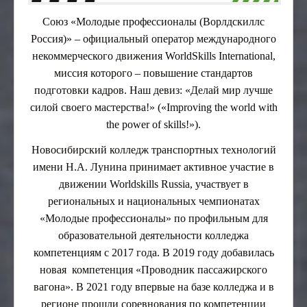
Общежитие
Педагогический (научно-педагогический) состав
Трудоустройство
Наставничество
Союз «Молодые профессионалы (Ворлдскиллс
23.01.11 Слесарь-электрик по ремонту
Результаты приема
Материально-техническое обеспечение и
Антитеррор, защита от ЧС
электрооборудования подвижного состава
Личный кабинет налогоплательщика
оснащённость образовательного процесса
Россия)» – официальный оператор международного
Гарантии работникам
ПАМЯТКИ СТУДЕНТУ!
23.02.06 Техническая эксплуатация подвижного
некоммерческого движения WorldSkills International,
Специальная оценка условий труда (СОУТ)
Платные образовательные услуги
состава железных дорог
Вопросы и обращения граждан
Целевое обучение
миссия которого – повышение стандартов
Образовательные стандарты и требования
08.02.10 Строительство железных дорог, путь и
Обращения граждан
Экскурсия по ГБПОУ НСО "НКТТ имени Н.А.Лунина"
подготовки кадров. Наш девиз: «Делай мир лучше
Пушкинская карта
путевое хозяйство
Финансово-хозяйственная деятельность
силой своего мастерства!» («Improving the world with
Общественные организации колледжа
43.01.06 Проводник на железнодорожном
Вакантные места для приема (перевода)
the power of skills!»).
транспорте
обучающихся
Народный коллектив "ТРИУМФ"
Самоорганизация
Новосибирский колледж транспортных технологий
Доступная среда
Ветеранская организация
имени Н.А. Лунина принимает активное участие в
Международное сотрудничество
Совет Студентов
движении Worldskills Russia, участвует в
Стипендии и иные виды материальной поддержки
Студенческий профсоюз
региональных и национальных чемпионатах
обучающихся
«Молодые профессионалы» по профильным для
Профсоюз
Противодействие коррупции
образовательной деятельности колледжа
Волонтёрский отряд
Организация питания в образовательной
компетенциям с 2017 года. В 2019 году добавилась
организации
Студенческий клуб Российского Союза Молодежи
новая компетенция «Проводник пассажирского
Ресурсный центр
Студенческий спортивный клуб "Локомотив"
вагона». В 2021 году впервые на базе колледжа и в
регионе прошли соревнования по компетенции
Социально-психологическая помощь