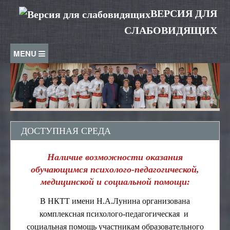
Перейти к основному содержанию
ВЕРСИЯ ДЛЯ
СЛАБОВИДЯЩИХ
ДОСТУПНАЯ СРЕДА
⏏
СВЕДЕНИЯ ОБ ОБРАЗОВАТЕЛЬНОЙ
ОРГАНИЗАЦИИ
ДОСТУПНАЯ СРЕДА
Основные сведения
СТУДЕНТАМ
Структура и органы управления образовательной
организацией
Наличие возможности оказания
Знаменитые выпускники колледжа
АБИТУРИЕНТАМ
обучающимся психолого-педагогической,
Документы
Выпускникам
медицинской и социальной помощи:
Приемная комиссия
Образование
СОТРУДНИКАМ
Специальности и профессии
Социальное обеспечение
В НКТТ имени Н.А.Лунина организована
Страница Директора
Расписание звонков
Аттестация
комплексная психолого-педагогическая и
ВХОД
Специальности и профессии
Руководство
Расписание занятий
Вакансии
социальная помощь участникам образовательного
23.01.09 Машинист локомотива