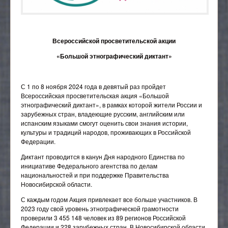
Общежитие
Педагогический (научно-педагогический) состав
Трудоустройство
Наставничество
23.01.11 Слесарь-электрик по ремонту
Результаты приема
Материально-техническое обеспечение и
Антитеррор, защита от ЧС
электрооборудования подвижного состава
Личный кабинет налогоплательщика
оснащённость образовательного процесса
Гарантии работникам
ПАМЯТКИ СТУДЕНТУ!
23.02.06 Техническая эксплуатация подвижного
Всероссийской просветительской акции
Специальная оценка условий труда (СОУТ)
Платные образовательные услуги
состава железных дорог
Вопросы и обращения граждан
Целевое обучение
«Большой этнографический диктант»
Образовательные стандарты и требования
08.02.10 Строительство железных дорог, путь и
Обращения граждан
Экскурсия по ГБПОУ НСО "НКТТ имени Н.А.Лунина"
Пушкинская карта
путевое хозяйство
Финансово-хозяйственная деятельность
Общественные организации колледжа
С 1 по 8 ноября 2024 года в девятый раз пройдет
43.01.06 Проводник на железнодорожном
Вакантные места для приема (перевода)
Всероссийская просветительская акция «Большой
транспорте
обучающихся
Народный коллектив "ТРИУМФ"
Самоорганизация
этнографический диктант», в рамках которой жители России и
зарубежных стран, владеющие русским, английским или
Доступная среда
Ветеранская организация
испанским языками смогут оценить свои знания истории,
Международное сотрудничество
культуры и традиций народов, проживающих в Российской
Совет Студентов
Федерации.
Стипендии и иные виды материальной поддержки
Студенческий профсоюз
обучающихся
Диктант проводится в канун Дня народного Единства по
Профсоюз
инициативе Федерального агентства по делам
Противодействие коррупции
национальностей и при поддержке Правительства
Волонтёрский отряд
Новосибирской области.
Организация питания в образовательной
организации
Студенческий клуб Российского Союза Молодежи
С каждым годом Акция привлекает все больше участников. В
2023 году свой уровень этнографической грамотности
Ресурсный центр
Студенческий спортивный клуб "Локомотив"
проверили 3 455 148 человек из 89 регионов Российской
Социально-психологическая помощь
Федерации и 228 зарубежных стран. В Новосибирской области