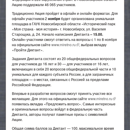
Акцию поддержали 46 065 участников.
Отраслевой методический совет
Традиционно Акция пройдет в офлайн и онлайн форматах. Для
офлайн участников 2
ноября
будет организована уникальная
площадка в ГАУК Новосибирской области «Исторический парк
«Моя страна - моя история» г. Новосибирск, ул. Василия
Старощука, д. 24. Начало написания Диктанта
– 15.00.
Онлайн–участники смогут ответить на вопросы с 1 по 8 ноября
на официальном сайте
www.miretno.ru
(внешняя ссылка)
, выбрав вкладку
«Пройти Диктант».
Задания Диктанта состоят из 20 общефедеральных вопросов
для участников до 16 лет и 30 — для участников от 16 лет,
включающих в себя 20 вопросов общефедеральной части и 10
уникальных для каждого субъекта России, а для заграничных
площадок — о местах, связанных с Россией за пределами
Российской Федерации.
Впервые в разработке вопросов смогут принять участие все
желающие. Для этого на официальном сайте
www.miretno.ru
(внешняя
появилась вкладка «Предложить вопрос». Самые интересные
ссылка)
и оригинальные вопросы войдут в федеральную часть
Диктанта, авторы получат памятные призы с символикой
Акции.
Общая сумма баллов за Диктант — 100, максимальное время