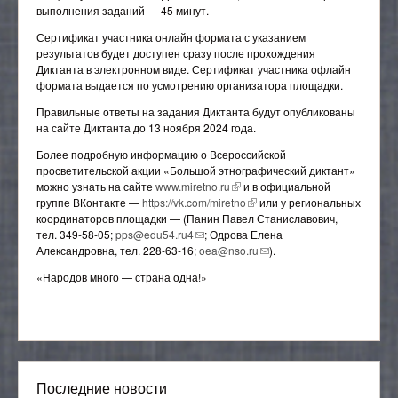
выполнения заданий — 45 минут.
Сертификат участника онлайн формата с указанием
результатов будет доступен сразу после прохождения
Диктанта в электронном виде. Сертификат участника офлайн
формата выдается по усмотрению организатора площадки.
Правильные ответы на задания Диктанта будут опубликованы
на сайте Диктанта до 13 ноября 2024 года.
Более подробную информацию о Всероссийской
просветительской акции «Большой этнографический диктант»
можно узнать на сайте
www.miretno.ru
(внешняя ссылка)
и в официальной
группе ВКонтакте —
https://vk.com/miretno
(внешняя ссылка)
или у региональных
координаторов площадки — (Панин Павел Станиславович,
тел. 349-58-05;
pps@edu54.ru4
(ссылка для отправки email)
; Одрова Елена
Александровна, тел. 228-63-16;
oea@nso.ru
(ссылка для отправки
).
email)
«Народов много — страна одна!»
Последние новости