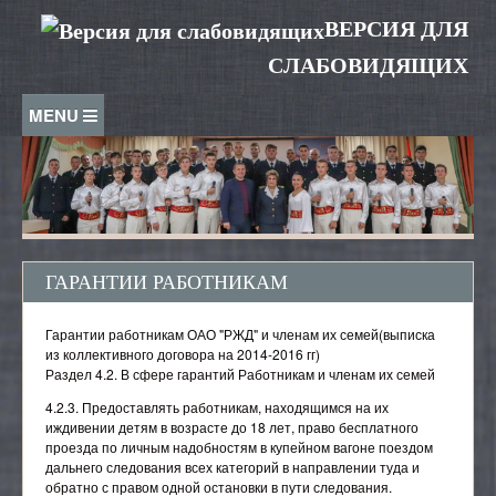
Перейти к основному содержанию
ВЕРСИЯ ДЛЯ
СЛАБОВИДЯЩИХ
ДОСТУПНАЯ СРЕДА
⏏
СВЕДЕНИЯ ОБ ОБРАЗОВАТЕЛЬНОЙ
ОРГАНИЗАЦИИ
ГАРАНТИИ РАБОТНИКАМ
Основные сведения
СТУДЕНТАМ
Структура и органы управления образовательной
Гарантии работникам ОАО "РЖД" и членам их семей(выписка
организацией
Знаменитые выпускники колледжа
АБИТУРИЕНТАМ
из коллективного договора на 2014-2016 гг)
Документы
Выпускникам
Раздел 4.2. В сфере гарантий Работникам и членам их семей
Приемная комиссия
Образование
СОТРУДНИКАМ
4.2.3. Предоставлять работникам, находящимся на их
Специальности и профессии
иждивении детям в возрасте до 18 лет, право бесплатного
Социальное обеспечение
Страница Директора
Расписание звонков
проезда по личным надобностям в купейном вагоне поездом
Аттестация
ВХОД
Специальности и профессии
дальнего следования всех категорий в направлении туда и
Руководство
Расписание занятий
Вакансии
обратно с правом одной остановки в пути следования.
23.01.09 Машинист локомотива