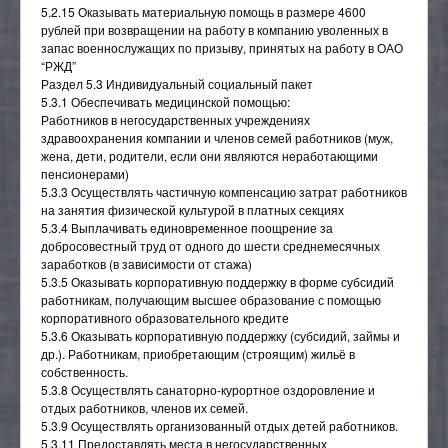
5.2.15 Оказывать материальную помощь в размере 4600
Отраслевой методический совет
рублей при возвращении на работу в компанию уволенных в
запас военнослужащих по призыву, принятых на работу в ОАО
“РЖД”
Раздел 5.3 Индивидуальный социальный пакет
5.3.1 Обеспечивать медицинской помощью:
Работников в негосударственных учреждениях
здравоохранения компании и членов семей работников (муж,
жена, дети, родители, если они являются неработающими
пенсионерами)
5.3.3 Осуществлять частичную компенсацию затрат работников
на занятия физической культурой в платных секциях
5.3.4 Выплачивать единовременное поощрение за
добросовестный труд от одного до шести среднемесячных
заработков (в зависимости от стажа)
5.3.5 Оказывать корпоративную поддержку в форме субсидий
работникам, получающим высшее образование с помощью
корпоративного образовательного кредите
5.3.6 Оказывать корпоративную поддержку (субсидий, займы и
др.). Работникам, приобретающим (строящим) жильё в
собственность.
5.3.8 Осуществлять санаторно-курортное оздоровление и
отдых работников, членов их семей.
5.3.9 Осуществлять организованный отдых детей работников.
5.3.11 Предоставлять места в негосударственных