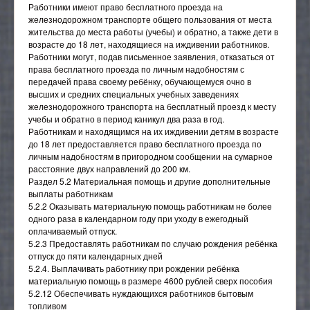
Общежитие
Педагогический (научно-педагогический) состав
Работники имеют право бесплатного проезда на
Трудоустройство
Наставничество
железнодорожном транспорте общего пользования от места
23.01.11 Слесарь-электрик по ремонту
Результаты приема
Материально-техническое обеспечение и
Антитеррор, защита от ЧС
жительства до места работы (учебы) и обратно, а также дети в
электрооборудования подвижного состава
Личный кабинет налогоплательщика
оснащённость образовательного процесса
возрасте до 18 лет, находящиеся на иждивении работников.
Гарантии работникам
ПАМЯТКИ СТУДЕНТУ!
23.02.06 Техническая эксплуатация подвижного
Работники могут, подав письменное заявления, отказаться от
Специальная оценка условий труда (СОУТ)
Платные образовательные услуги
состава железных дорог
Вопросы и обращения граждан
права бесплатного проезда по личным надобностям с
Целевое обучение
передачей права своему ребёнку, обучающемуся очно в
Образовательные стандарты и требования
08.02.10 Строительство железных дорог, путь и
Обращения граждан
Экскурсия по ГБПОУ НСО "НКТТ имени Н.А.Лунина"
высших и средних специальных учебных заведениях
Пушкинская карта
путевое хозяйство
Финансово-хозяйственная деятельность
железнодорожного транспорта на бесплатный проезд к месту
Общественные организации колледжа
учебы и обратно в период каникул два раза в год.
43.01.06 Проводник на железнодорожном
Вакантные места для приема (перевода)
транспорте
Работникам и находящимся на их иждивении детям в возрасте
обучающихся
Народный коллектив "ТРИУМФ"
Самоорганизация
до 18 лет предоставляется право бесплатного проезда по
личным надобностям в пригородном сообщении на сумарное
Доступная среда
Ветеранская организация
расстояние двух направлений до 200 км.
Международное сотрудничество
Совет Студентов
Раздел 5.2 Материальная помощь и другие дополнительные
выплаты работникам
Стипендии и иные виды материальной поддержки
Студенческий профсоюз
5.2.2 Оказывать материальную помощь работникам не более
обучающихся
одного раза в календарном году при уходу в ежегодный
Профсоюз
оплачиваемый отпуск.
Противодействие коррупции
5.2.3 Предоставлять работникам по случаю рождения ребёнка
Волонтёрский отряд
Организация питания в образовательной
отпуск до пяти календарных дней
организации
Студенческий клуб Российского Союза Молодежи
5.2.4. Выплачивать работнику при рождении ребёнка
материальную помощь в размере 4600 рублей сверх пособия
Ресурсный центр
Студенческий спортивный клуб "Локомотив"
5.2.12 Обеспечивать нуждающихся работников бытовым
топливом
Социально-психологическая помощь