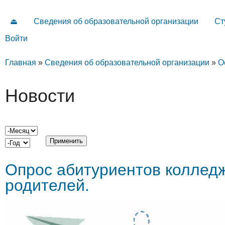
⏏
Сведения об образовательной организации
Ст
Главное меню
Войти
Дополнительные ссылки
Вы здесь
Главная
»
Сведения об образовательной организации
»
О
Новости
Месяц
Год
Опрос абитуриентов колледж
родителей.