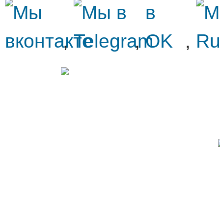
,
,
,
ВЕ