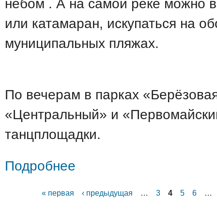
небом . А на самой реке можно в
или катамаран, искупаться на о
муниципальных пляжах.
По вечерам в парках «Берёзова
«Центральный» и «Первомайски
танцплощадки.
о Кино на траве
Подробнее
« первая
‹ предыдущая
…
3
4
5
6
…
Страницы