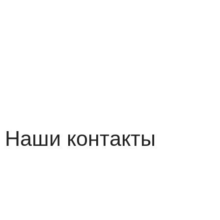
структуре официального с
в "ИТС “Интернет” и фор
информации” утверждены
29.05.2014 №785
Наши контакты
г.Новосибирск,
ул. Дмитрия Шамшурина,