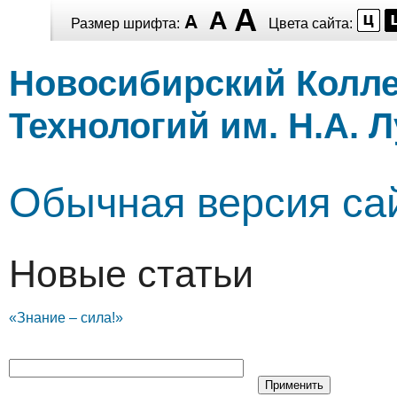
Перейти к
Размер шрифта:
Цвета сайта:
основному
Перейти к
Skip to
содержанию
основному
navigation
Новосибирский Колл
содержанию
Технологий им. Н.А. 
Обычная версия са
Новые статьи
«Знание – сила!»
В первое воскресенье августа страна традиционно отмеч