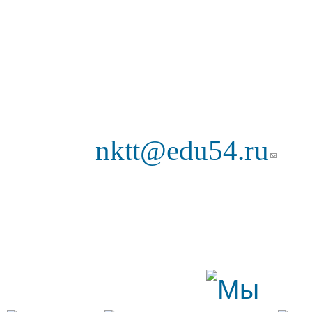
Телефоны для справок:
229-36-50
Обращение граждан:
(ссылк
nktt@edu54.ru
E-mail:
Прием посетителей с 8:30
выходной
Подробнее