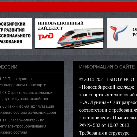
ФЕССИИ
ИНФОРМАЦИЯ О САЙТЕ
1.22 Проводник на
© 2014-2021 ГБПОУ НСО
езнодорожном транспорте
«Новосибирский колледж
2.08 Строительство железных
транспортных технологий 
г, путь и путевое хозяйство
Н.А. Лунина» Сайт разрабо
2.06 Техническая эксплуатация
соответствии с требования
ижного состава железных дорог
Постановления Правительс
1.11 Слесарь-электрик по
РФ № 582 от 10.07.2013
онту электрооборудования
ижного состава
Требования к структуре