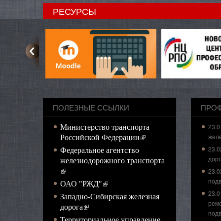
РЕСУРСЫ
ПОЛЕЗНЫЕ ССЫЛКИ
ПРО
23.0
Министерство транспорта
жел
(внешняя ссылка)
Российской Федерации
23.0
Федеральное агентство
доро
железнодорожного транспорта
(внешняя ссылка)
23.0
подв
(внешняя ссылка)
ОАО "РЖД"
23.0
Западно-Сибирская железная
рем
(внешняя ссылка)
дорога
подв
Территориальное управление