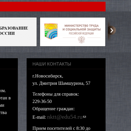
НАШИ КОНТАКТЫ
г.Новосибирск,
ул. Дмитрия Шамшурина, 57
им.
Телефоны для справок:
тан в
229-36-50
ми
Обращение граждан:
тва
nktt@edu54.ru
(ссылка для
E-mail:
отправки email)
Прием посетителей с 8:30 до