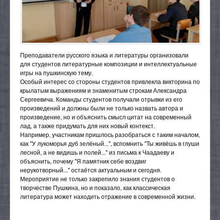
Общежитие
Педагогический (научно-педагогический) состав
Трудоустройство
Наставничество
23.01.11 Слесарь-электрик по ремонту
Результаты приема
Материально-техническое обеспечение и
Антитеррор, защита от ЧС
электрооборудования подвижного состава
Личный кабинет налогоплательщика
оснащённость образовательного процесса
Гарантии работникам
ПАМЯТКИ СТУДЕНТУ!
23.02.06 Техническая эксплуатация подвижного
Специальная оценка условий труда (СОУТ)
Платные образовательные услуги
состава железных дорог
Вопросы и обращения граждан
Целевое обучение
Преподаватели русского языка и литературы организовали
Образовательные стандарты и требования
08.02.10 Строительство железных дорог, путь и
Обращения граждан
Экскурсия по ГБПОУ НСО "НКТТ имени Н.А.Лунина"
для студентов литературные композиции и интеллектуальные
Пушкинская карта
путевое хозяйство
игры на пушкинскую тему.
Финансово-хозяйственная деятельность
Особый интерес со стороны студентов привлекла викторина по
Общественные организации колледжа
43.01.06 Проводник на железнодорожном
Вакантные места для приема (перевода)
крылатым выражениям и знаменитым строкам Александра
транспорте
обучающихся
Народный коллектив "ТРИУМФ"
Самоорганизация
Сергеевича. Команды студентов получали отрывки из его
произведений и должны были не только назвать автора и
Доступная среда
Ветеранская организация
произведение, но и объяснить смысл цитат на современный
лад, а также придумать для них новый контекст.
Международное сотрудничество
Совет Студентов
Например, участникам пришлось разобраться с таким началом,
Стипендии и иные виды материальной поддержки
Студенческий профсоюз
как "У лукоморья дуб зелёный...", вспомнить "Ты живёшь в глуши
обучающихся
лесной, а не видишь и полей..." из письма к Чаадаеву и
Профсоюз
объяснить, почему "Я памятник себе воздвиг
Противодействие коррупции
нерукотворный..." остаётся актуальным и сегодня.
Волонтёрский отряд
Мероприятие не только закрепило знания студентов о
Организация питания в образовательной
творчестве Пушкина, но и показало, как классическая
организации
Студенческий клуб Российского Союза Молодежи
литература может находить отражение в современной жизни.
Ресурсный центр
Студенческий спортивный клуб "Локомотив"
Социально-психологическая помощь