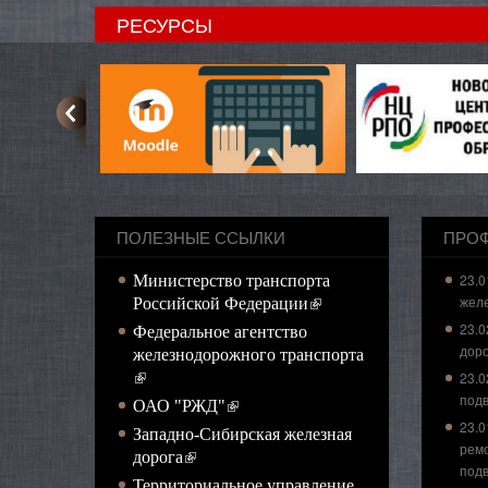
РЕСУРСЫ
ПОЛЕЗНЫЕ ССЫЛКИ
ПРО
23.0
Министерство транспорта
жел
(внешняя ссылка)
Российской Федерации
23.0
Федеральное агентство
доро
железнодорожного транспорта
(внешняя ссылка)
23.0
подв
(внешняя ссылка)
ОАО "РЖД"
23.0
Западно-Сибирская железная
рем
(внешняя ссылка)
дорога
подв
Территориальное управление