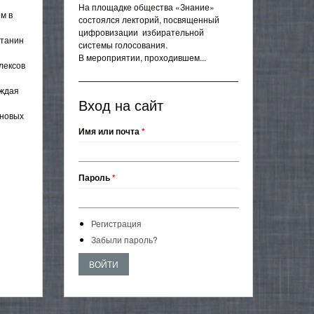
На площадке общества «Знание»
м в
состоялся лекторий, посвященный
цифровизации избирательной
станин
системы голосования.
В мероприятии, проходившем...
лексов
рждая
Вход на сайт
 новых
Имя или почта
*
Пароль
*
Регистрация
Забыли пароль?