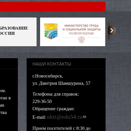
НАШИ КОНТАКТЫ
г.Новосибирск,
ул. Дмитрия Шамшурина, 57
им.
Телефоны для справок:
тан в
229-36-50
ми
Обращение граждан:
тва
nktt@edu54.ru
(ссылка для
E-mail:
отправки email)
Прием посетителей с 8:30 до