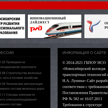
ФЕССИИ
ИНФОРМАЦИЯ О САЙТЕ
1.22 Проводник на
© 2014-2021 ГБПОУ НСО
езнодорожном транспорте
«Новосибирский колледж
2.08 Строительство железных
транспортных технологий 
г, путь и путевое хозяйство
Н.А. Лунина» Сайт разрабо
2.06 Техническая эксплуатация
соответствии с требования
ижного состава железных дорог
Постановления Правительс
1.11 Слесарь-электрик по
РФ № 582 от 10.07.2013
онту электрооборудования
ижного состава
Требования к структуре