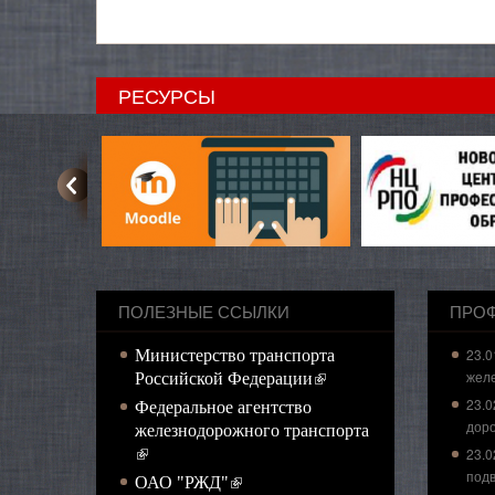
РЕСУРСЫ
ПОЛЕЗНЫЕ ССЫЛКИ
ПРО
23.0
Министерство транспорта
жел
(внешняя ссылка)
Российской Федерации
23.0
Федеральное агентство
доро
железнодорожного транспорта
(внешняя ссылка)
23.0
подв
(внешняя ссылка)
ОАО "РЖД"