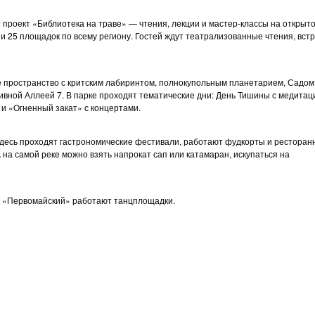
проект «Библиотека на траве» — чтения, лекции и мастер-классы на открыт
к и 25 площадок по всему региону. Гостей ждут театрализованные чтения, встр
пространство с критским лабиринтом, полнокупольным планетарием, Садом
ивной Аллеей 7. В парке проходят тематические дни: День Тишины с медитац
 и «Огненный закат» с концертами.
здесь проходят гастрономические фестивали, работают фудкорты и ресторан
 на самой реке можно взять напрокат сап или катамаран, искупаться на
и «Первомайский» работают танцплощадки.