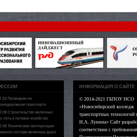
ФЕССИИ
ИНФОРМАЦИЯ О САЙТЕ
1.22 Проводник на
© 2014-2021 ГБПОУ НСО
езнодорожном транспорте
«Новосибирский колледж
2.08 Строительство железных
транспортных технологий 
г, путь и путевое хозяйство
Н.А. Лунина» Сайт разрабо
2.06 Техническая эксплуатация
соответствии с требования
ижного состава железных дорог