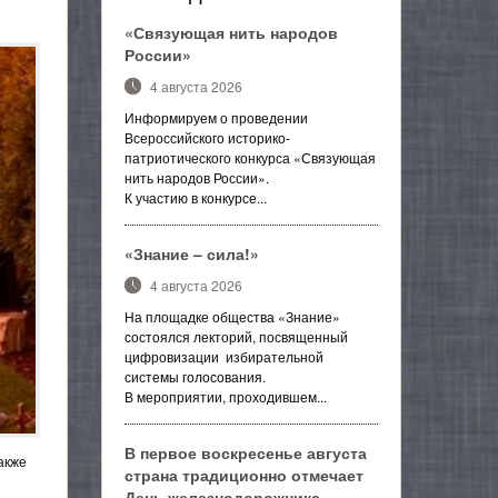
«Связующая нить народов
России»
4 августа 2026
Информируем о проведении
Всероссийского историко-
патриотического конкурса «Связующая
нить народов России».
К участию в конкурсе...
«Знание – сила!»
4 августа 2026
На площадке общества «Знание»
состоялся лекторий, посвященный
цифровизации избирательной
системы голосования.
В мероприятии, проходившем...
В первое воскресенье августа
акже
страна традиционно отмечает
День железнодорожника