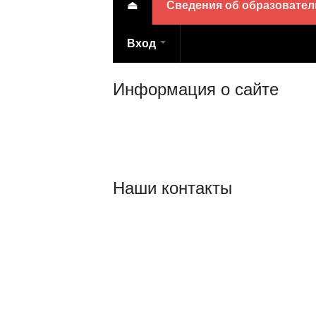
⏏
Сведения об образовате
Вход
Информация о сайте
© 2014-2021 ГБПОУ НСО «Новосибирский 
Постановления Правительства РФ № 582 о
“Интернет” и формату представления на
Наши контакты
г.Новосибирск,
ул. Дмитрия Шамшурина, 57
Телефоны для справок:
229-36-50
Обращение граждан: