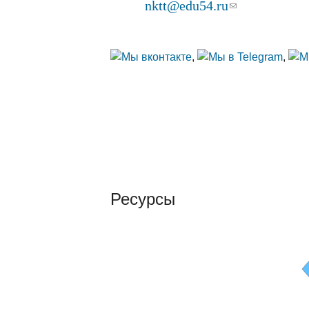
nktt@edu54.ru
(ссылка для о
E-mail:
Прием посетителей с 8:30 до 16:30, субб
,
,
Ресурсы