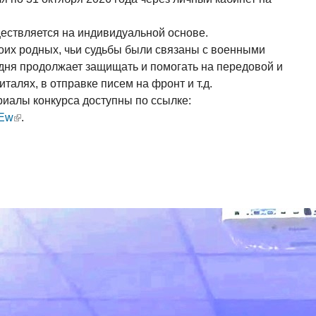
ществляется на индивидуальной основе.
оих родных, чьи судьбы были связаны с военными
годня продолжает защищать и помогать на передовой и
италях, в отправке писем на фронт и т.д.
алы конкурса доступны по ссылке:
XEw
(внешняя ссылка)
.
в России»