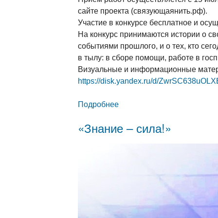
сайте проекта (связующаянить.рф).
Участие в конкурсе бесплатное и осу
На конкурс принимаются истории о св
событиями прошлого, и о тех, кто се
в тылу: в сборе помощи, работе в госп
Визуальные и информационные матери
https://disk.yandex.ru/d/ZwrSC638uOL
Подробнее
о «Связующая нить народо
«Знание – сила!»