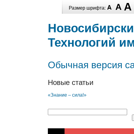
Перейти к
Размер шрифта:
основному
Перейти к
Skip to
содержанию
основному
navigation
Новосибирски
содержанию
Технологий им
Обычная версия с
Новые статьи
«Знание – сила!»