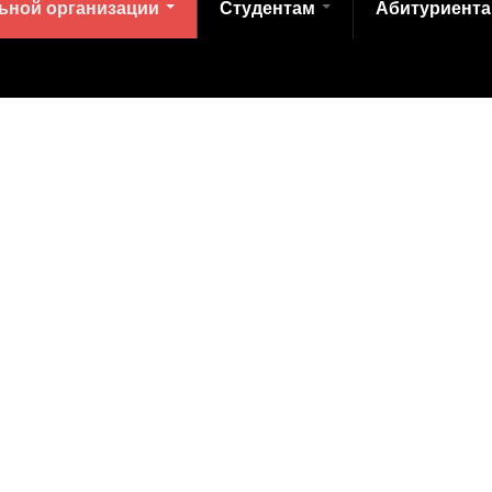
льной организации
Студентам
Абитуриент
колледж транспортных технологий им. Н.А. Лунина» Сайт разр
т 10.07.2013 Требования к структуре официального сайта обра
 нем информации” утверждены Приказом Рособрнадзора от 29.05