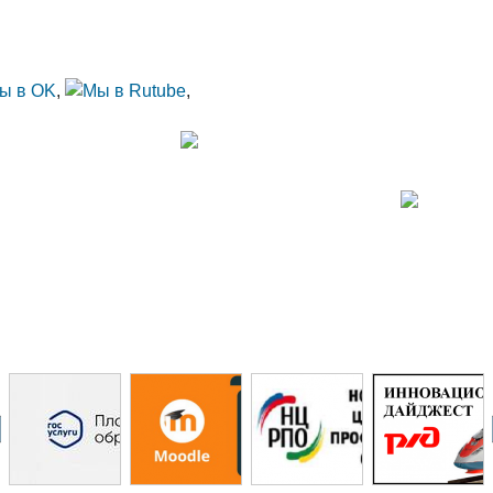
тправки email)
ота, воскресенье — выходной
Подробнее
,
,
ВЕ