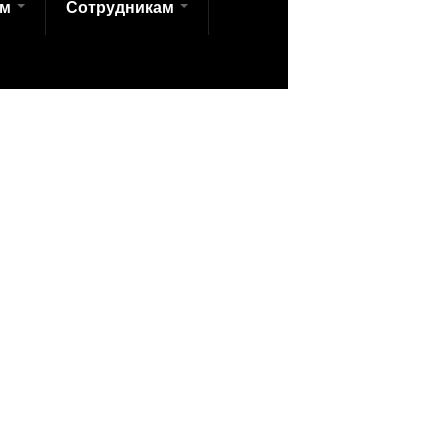
ам
Сотрудникам
аботан в соответствии с требованиями
зовательной организации в "ИТС
.2014 №785