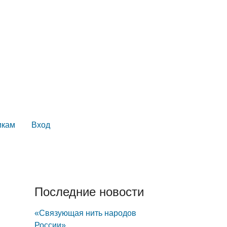
икам
Вход
Последние новости
«Связующая нить народов
России»