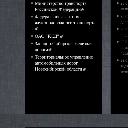
23.0
Министерство транспорта
жел
(внешняя ссылка)
Российской Федерации
23.0
Федеральное агентство
доро
железнодорожного транспорта
(внешняя ссылка)
23.0
подв
(внешняя ссылка)
ОАО "РЖД"
23.0
Западно-Сибирская железная
рем
(внешняя ссылка)
дорога
подв
Территориальное управление
23.0
автомобильных дорог
вида
(внешняя ссылка)
Новосибирской области
жел
Вы здесь
Главная
»
Абитуриентам