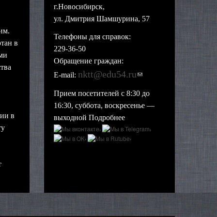
г.Новосибирск,
ул. Дмитрия Шамшурина, 57
им.
Телефоны для справок:
тан в
229-36-50
ми
Обращение граждан:
тва
nktt@edu54.ru
(ссылка для
E-mail:
отправки email)
Прием посетителей с 8:30 до
16:30, суббота, воскресенье —
ии в
выходной
Подробнее
ту
,
,
,
,
т
Вернуться в начало