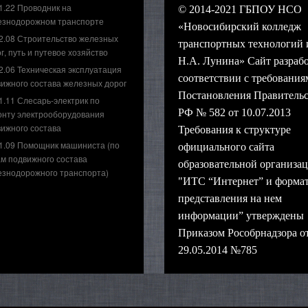
1.22 Проводник на
© 2014-2021 ГБПОУ НСО
езнодорожном транспорте
«Новосибирский колледж
2.08 Строительство железных
транспортных технологий 
г, путь и путевое хозяйство
Н.А. Лунина» Сайт разрабо
2.06 Техническая эксплуатация
соответствии с требования
ижного состава железных дорог
Постановления Правительс
1.11 Слесарь-электрик по
РФ № 582 от 10.07.2013
онту электрооборудования
ижного состава
Требования к структуре
1.09 Помощник машиниста (по
официального сайта
м подвижного состава
образовательной организац
езнодорожного транспорта)
"ИТС “Интернет” и форма
представления на нем
информации” утверждены
Приказом Рособрнадзора о
29.05.2014 №785