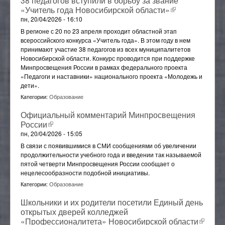
38 педагогов вступили в борьбу за звание
«Учитель года Новосибирской области»
(внешняя
ссылка)
пн, 20/04/2026 - 16:10
В регионе с 20 по 23 апреля проходит областной этап
всероссийского конкурса «Учитель года». В этом году в нем
принимают участие 38 педагогов из всех муниципалитетов
Новосибирской области. Конкурс проводится при поддержке
Минпросвещения России в рамках федерального проекта
«Педагоги и наставники» национального проекта «Молодежь и
дети».
Категории:
Образование
Официальный комментарий Минпросвещения
России
(внешняя ссылка)
пн, 20/04/2026 - 15:05
В связи с появившимися в СМИ сообщениями об увеличении
продолжительности учебного года и введении так называемой
пятой четверти Минпросвещения России сообщает о
нецелесообразности подобной инициативы.
Категории:
Образование
Школьники и их родители посетили Единый день
открытых дверей колледжей
«Профессионалитета» Новосибирской области
(внеш