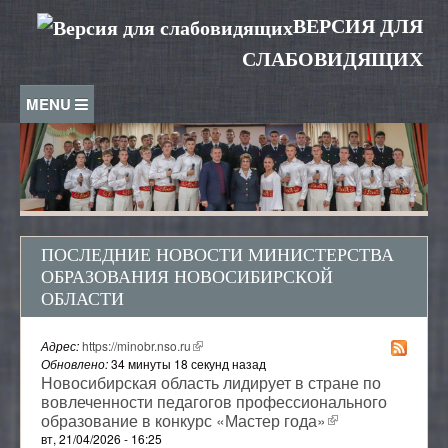
Перейти к основному содержанию
ВЕРСИЯ ДЛЯ
СЛАБОВИДЯЩИХ
ДОСТУПНАЯ СРЕДА
⏏
СВЕДЕНИЯ ОБ ОБРАЗОВАТЕЛЬНОЙ
ОРГАНИЗАЦИИ
ПОСЛЕДНИЕ НОВОСТИ МИНИСТЕРСТВА
Основные сведения
СТУДЕНТАМ
ОБРАЗОВАНИЯ НОВОСИБИРСКОЙ
Структура и органы управления образовательной
ОБЛАСТИ
организацией
Знаменитые выпускники колледжа
АБИТУРИЕНТАМ
Документы
Выпускникам
Адрес:
https://minobr.nso.ru
(внешняя ссылка)
Приемная комиссия
Обновлено:
Образование
34 минуты 18 секунд назад
СОТРУДНИКАМ
Специальности и профессии
Новосибирская область лидирует в стране по
Социальное обеспечение
Страница Директора
вовлеченности педагогов профессионального
Расписание звонков
Аттестация
ВХОД
образование в конкурс «Мастер года»
(внешняя
Специальности и профессии
Руководство
Расписание занятий
ссылка)
вт, 21/04/2026 - 16:25
Вакансии
23.01.09 Машинист локомотива