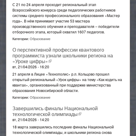
Общежитие
Педагогический (научно-педагогический) состав
Трудоустройство
С 21 по 24 апреля проходит региональный этап
Наставничество
23.01.11 Слесарь-электрик по ремонту
Всероссийского конкурса среди педагогических работников
Результаты приема
Материально-техническое обеспечение и
Антитеррор, защита от ЧС
электрооборудования подвижного состава
системы среднего профессионального образования «Мастер
Личный кабинет налогоплательщика
оснащённость образовательного процесса
Гарантии работникам
года». В нём принимают участие 53 мастера
ПАМЯТКИ СТУДЕНТУ!
23.02.06 Техническая эксплуатация подвижного
Специальная оценка условий труда (СОУТ)
производственного обучения и преподавателя – победители
Платные образовательные услуги
состава железных дорог
Вопросы и обращения граждан
отборочного этапа, который охватил 1607 педагогов.
Целевое обучение
Образовательные стандарты и требования
08.02.10 Строительство железных дорог, путь и
Обращения граждан
Экскурсия по ГБПОУ НСО "НКТТ имени Н.А.Лунина"
Категории:
Образование
Пушкинская карта
путевое хозяйство
Финансово-хозяйственная деятельность
О перспективной профессии квантового
Общественные организации колледжа
43.01.06 Проводник на железнодорожном
программиста узнали школьники региона на
Вакантные места для приема (перевода)
транспорте
обучающихся
Народный коллектив "ТРИУМФ"
«Уроке цифры»
(внешняя ссылка)
Самоорганизация
вт, 21/04/2026 - 16:20
Доступная среда
Ветеранская организация
21 апреля в Лицее «Технополис» р.п. Кольцово прошел
Международное сотрудничество
Совет Студентов
открытый региональный «Урок цифры» на тему «Как кодить на
квантах», организованный при поддержке министерства
Стипендии и иные виды материальной поддержки
Студенческий профсоюз
образования Новосибирской области.
обучающихся
Категории:
Профсоюз
Образование
Противодействие коррупции
Волонтёрский отряд
Завершились финалы Национальной
Организация питания в образовательной
технологической олимпиады
(внешняя ссылка)
организации
Студенческий клуб Российского Союза Молодежи
вт, 21/04/2026 - 14:20
Ресурсный центр
Студенческий спортивный клуб "Локомотив"
18 марта завершились последние финалы Национальной
технологической олимпиады, и школьники региона снова
Социально-психологическая помощь