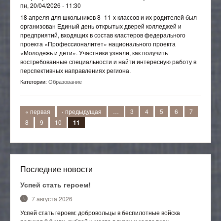
ссылка
пн, 20/04/2026 - 11:30
18 апреля для школьников 8–11-х классов и их родителей был
организован Единый день открытых дверей колледжей и
предприятий, входящих в состав кластеров федерального
проекта «Профессионалитет» национального проекта
«Молодежь и дети». Участники узнали, как получить
востребованные специальности и найти интересную работу в
перспективных направлениях региона.
Категории:
Образование
Страницы
« первая
‹ предыдущая
…
3
4
5
6
7
8
9
10
11
Последние новости
Успей стать героем!
7 августа 2026
Успей стать героем: добровольцы в беспилотные войска