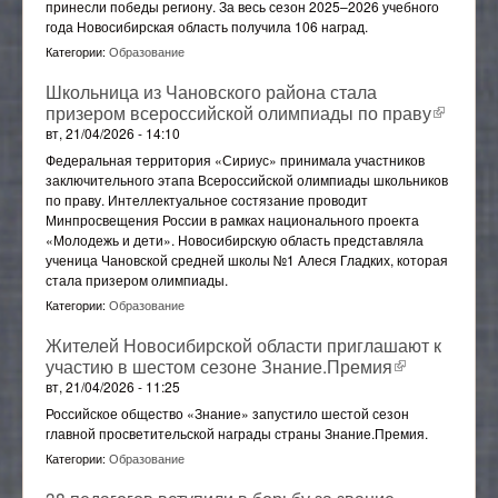
принесли победы региону. За весь сезон 2025–2026 учебного
года Новосибирская область получила 106 наград.
Отраслевой методический совет
Категории:
Образование
Школьница из Чановского района стала
призером всероссийской олимпиады по праву
(внешн
ссылка)
вт, 21/04/2026 - 14:10
Федеральная территория «Сириус» принимала участников
заключительного этапа Всероссийской олимпиады школьников
по праву. Интеллектуальное состязание проводит
Минпросвещения России в рамках национального проекта
«Молодежь и дети». Новосибирскую область представляла
ученица Чановской средней школы №1 Алеся Гладких, которая
стала призером олимпиады.
Категории:
Образование
Жителей Новосибирской области приглашают к
участию в шестом сезоне Знание.Премия
(внешняя
ссылка)
вт, 21/04/2026 - 11:25
Российское общество «Знание» запустило шестой сезон
главной просветительской награды страны Знание.Премия.
Категории:
Образование