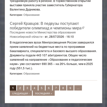
трехдневную работу в регионе. В торжественном открытии
выставки приняла участие заместитель Губернатора
Валентина Дудникова.
Категории:
Образование
Сергей Кравцов: В педвузы поступают
победители олимпиад и чемпионы мира
(внешняя
ссылка)
Последние новости Министерства образования
Новосибирской области
-
вт, 28/07/2026 - 16:10
В педагогических вузах Минпросвещения России завершился
прием заявлений на бюджетные места по программам
бакалавриата, специалитета и базового высшего образования.
Документы подали 443 107 абитуриентов. Общее число
заявлений на направление «Образование и педагогические
науки» уже составляет 690 365 – на 26% больше, чем в 2025
году (551,5 тыс.).
Категории:
Образование
Страницы
1
2
3
4
5
6
7
8
9
…
следующая ›
последняя »