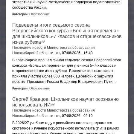
Общежитие
экспертная и научно-методическая поддержка педагогического
Педагогический (научно-педагогический) состав
Трудоустройство
Наставничество
сообщества России.
23.01.11 Слесарь-электрик по ремонту
Результаты приема
Материально-техническое обеспечение и
Антитеррор, защита от ЧС
Категории:
электрооборудования подвижного состава
Образование
Личный кабинет налогоплательщика
оснащённость образовательного процесса
Гарантии работникам
ПАМЯТКИ СТУДЕНТУ!
23.02.06 Техническая эксплуатация подвижного
Подведены итоги седьмого сезона
Специальная оценка условий труда (СОУТ)
Платные образовательные услуги
состава железных дорог
Вопросы и обращения граждан
Всероссийского конкурса «Большая перемена»
Целевое обучение
для школьников 5-7 классов и старшеклассников
Образовательные стандарты и требования
08.02.10 Строительство железных дорог, путь и
Обращения граждан
Экскурсия по ГБПОУ НСО "НКТТ имени Н.А.Лунина"
из-за рубежа
Пушкинская карта
(внешняя ссылка)
путевое хозяйство
Финансово-хозяйственная деятельность
Последние новости Министерства образования
Общественные организации колледжа
43.01.06 Проводник на железнодорожном
Новосибирской области
-
пт, 07/08/2026 - 16:40
Вакантные места для приема (перевода)
транспорте
обучающихся
Народный коллектив "ТРИУМФ"
В Красноярске прошел финал седьмого сезона Всероссийского
Самоорганизация
конкурса «Большая перемена» для учеников 5–7-х классов и
Доступная среда
Ветеранская организация
старшеклассников из-за рубежа. В заключительных этапах
приняли участие более 800 человек. Церемонию закрытия
Международное сотрудничество
Совет Студентов
посетил Президент России Владимир Владимирович Путин.
Стипендии и иные виды материальной поддержки
Студенческий профсоюз
Категории:
Образование
обучающихся
Профсоюз
Сергей Кравцов: Школьников научат осознанно
Противодействие коррупции
использовать ИИ
(внешняя ссылка)
Волонтёрский отряд
Организация питания в образовательной
Последние новости Министерства образования
организации
Студенческий клуб Российского Союза Молодежи
Новосибирской области
-
пт, 07/08/2026 - 09:10
В 2026/27 учебном году в российских школах продолжится
Ресурсный центр
Студенческий спортивный клуб "Локомотив"
системное изучение искусственного интеллекта (ИИ) в рамках
Социально-психологическая помощь
уроков информатики. Ученикам предстоит познакомиться с