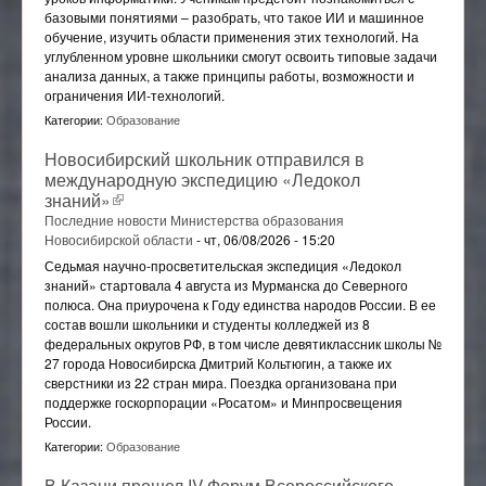
базовыми понятиями – разобрать, что такое ИИ и машинное
Отраслевой методический совет
обучение, изучить области применения этих технологий. На
углубленном уровне школьники смогут освоить типовые задачи
анализа данных, а также принципы работы, возможности и
ограничения ИИ-технологий.
Категории:
Образование
Новосибирский школьник отправился в
международную экспедицию «Ледокол
знаний»
(внешняя ссылка)
Последние новости Министерства образования
Новосибирской области
-
чт, 06/08/2026 - 15:20
Седьмая научно-просветительская экспедиция «Ледокол
знаний» стартовала 4 августа из Мурманска до Северного
полюса. Она приурочена к Году единства народов России. В ее
состав вошли школьники и студенты колледжей из 8
федеральных округов РФ, в том числе девятиклассник школы №
27 города Новосибирска Дмитрий Кольтюгин, а также их
сверстники из 22 стран мира. Поездка организована при
поддержке госкорпорации «Росатом» и Минпросвещения
России.
Категории:
Образование
В Казани прошел IV Форум Всероссийского