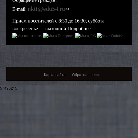
Обращение граждан:
nktt@edu54.ru
(ссылка для отправки
E-mail:
email)
Прием посетителей с 8:30 до 16:30, суббота,
воскресенье — выходной
Подробнее
,
,
,
,
Вы здесь
Главная
Вернуться в начало
Карта сайта
Обратная связь
57496215