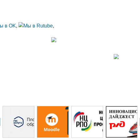
тправки email)
ота, воскресенье — выходной
Подробнее
,
,
ВЕ