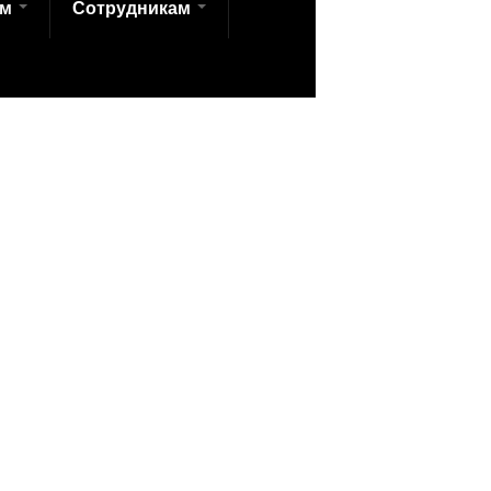
ам
Сотрудникам
аботан в соответствии с требованиями
зовательной организации в "ИТС
.2014 №785