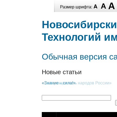
Перейти к
Размер шрифта:
основному
Перейти к
Skip to
содержанию
основному
navigation
Новосибирски
содержанию
Технологий им
Обычная версия с
Новые статьи
«Знание – сила!»