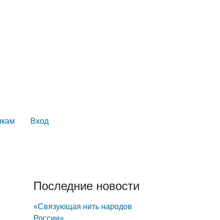
икам
Вход
Последние новости
«Связующая нить народов
России»