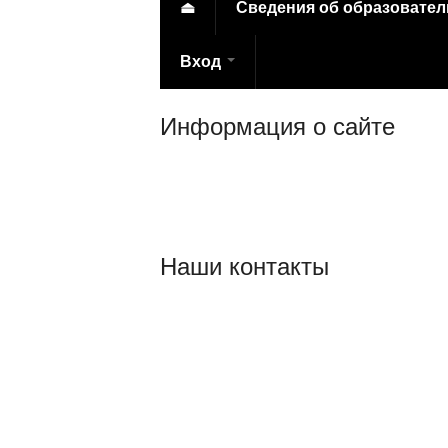
⏏
Сведения об образовате
Вход
Информация о сайте
© 2014-2021 ГБПОУ НСО «Новосибирский 
Постановления Правительства РФ № 582 о
“Интернет” и формату представления на
Наши контакты
г.Новосибирск,
ул. Дмитрия Шамшурина, 57
Телефоны для справок:
229-36-50
Обращение граждан: