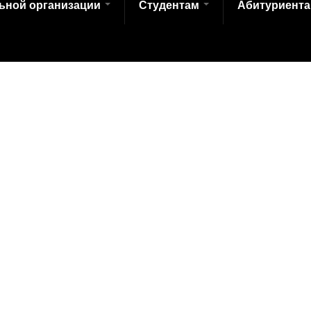
льной организации
Студентам
Абитуриент
колледж транспортных технологий им. Н.А. Лунина» Сайт разр
т 10.07.2013 Требования к структуре официального сайта обра
 нем информации” утверждены Приказом Рособрнадзора от 29.05