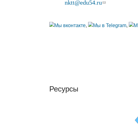
nktt@edu54.ru
(ссылка для о
E-mail:
Прием посетителей с 8:30 до 16:30, субб
,
,
Ресурсы